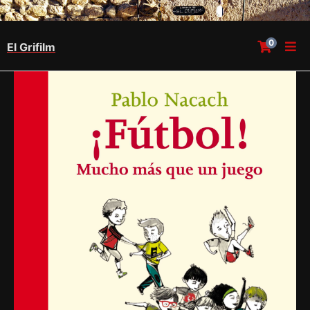
0
El Grifilm